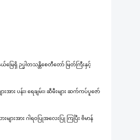
ေရှိ ဉပ္ပါတသန္တိစေတီတော် မြတ်ကြီးနှင့်
များအား ပန်း၊ ရေချမ်း၊ ဆီမီးများ ဆက်ကပ်ပူဇော်
သားများအား ဂါရဝပြုအလေးပြု ကြပြီး ဗိမာန်