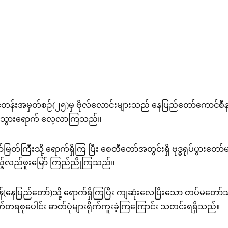
်းအမှတ်စဉ်(၂၅)မှ ဗိုလ်လောင်းများသည် နေပြည်တော်ကောင်စီနယ်မြ
တွင် သွားရောက် လေ့လာကြသည်။
တ်ကြီးသို့ ရောက်ရှိကြ ပြီး စေတီတော်အတွင်းရှိ ဗုဒ္ဓရုပ်ပွားတော်
့်လည်ဖူးမြော် ကြည်ညိုကြသည်။
န်(နေပြည်တော်)သို့ ရောက်ရှိကြပြီး ကျဆုံးလေပြီးသော တပ်မတော်
ရစုပေါင်း ဓာတ်ပုံများရိုက်ကူးခဲ့ကြကြောင်း သတင်းရရှိသည်။