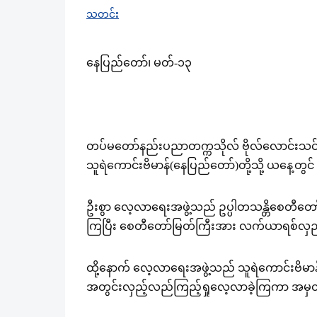
သတင်း
နေပြည်တော်၊ မတ်-၁၃
တပ်မတော်နည်းပညာတက္ကသိုလ် ဗိုလ်လောင်းသင်တန
သူရဲကောင်းဗိမာန်(နေပြည်တော်)တို့သို့ ယနေ့
ဦးစွာ လေ့လာရေးအဖွဲ့သည် ဥပ္ပါတသန္တိစေတီတော်မြ
ကြပြီး စေတီတော်မြတ်ကြီးအား လက်ယာရစ်လှည
ထို့နောက် လေ့လာရေးအဖွဲ့သည် သူရဲကောင်းဗိမာ
အတွင်းလှည့်လည်ကြည့်ရှုလေ့လာခဲ့ကြကာ အမှတ်တ