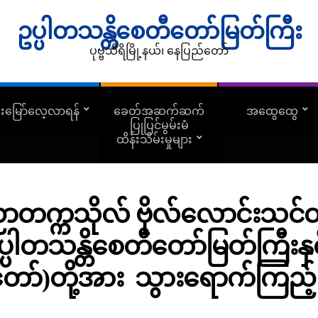
ဥပ္ပါတသန္တိစေတီတော်မြတ်ကြီး
ပုဗ္ဗသီရိမြို့နယ်၊ နေပြည်တော်
ူးမြော်လေ့လာရန်
ခေတ်အဆက်ဆက်
အထွေထွေ
ပြုပြင်မွမ်းမံ
ထိန်းသိမ်းမှုများ
တက္ကသိုလ် ဗိုလ်လောင်းသင်တန
ပ္ပါတသန္တိစေတီတော်မြတ်ကြီးနှင
ော်)တို့အား သွားရောက်ကြည့