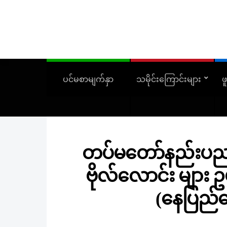
ပင်မစာမျက်နှာ
သမိုင်းကြောင်းများ
ဖ
တပ်မတော်နည်းပညာ
ဗိုလ်လောင်း များ ဥ
(နေပြည်တ