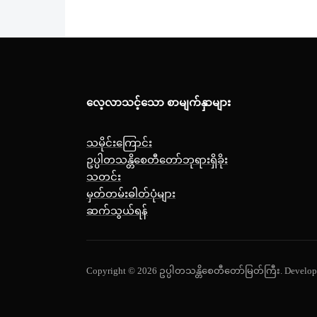
လေ့လာသင့်သော စာမျက်နှာများ
သမိုင်းကြောင်း
ဥပ္ပါတသန္တိစေတီတော်ဘုရားရှိခိုး
သတင်း
မှတ်တမ်းဓါတ်ပုံများ
ဆက်သွယ်ရန်
Copyright © 2026 ဥပ္ပါတသန္တိစေတီတော်မြတ်ကြီး.
Develop