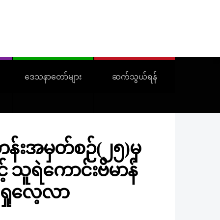
ဒေသနာတော်များ
ဆက်သွယ်ရန်
်းအမှတ်စဉ်(၂၅)မှ
့် သူရဲကောင်းဗိမာန်
်ရှုလေ့လာ