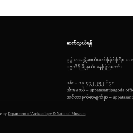
ဆက်သွယ်ရန်
ဥပ္ပါတသန္တိစေတီတော်မြတ်ကြီး၊ ရာ
ပုဗ္ဗသီရိမြို့နယ်၊ နေပြည်တော်။
ဖုန်း – ၀၉ ၄၄၂ ၂၅၂ ၆၇၀
အီးမေးလ် – uppatasantipagoda.off
အင်တာနက်စာမျက်နှာ – uppatasant
e by
Department of Archaeology & National Museum