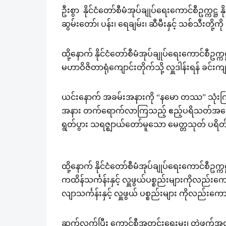
ဦးစွာ နိုင်ငံတော်စီမံအုပ်ချုပ်ရေးကောင်စီဥက္ကဋ
ဆွမ်းတော်၊ ပန်း၊ ရေချမ်း၊ ဆီမီးနှင့် သစ်သီးတို
ထို့နောက် နိုင်ငံတော်စီမံအုပ်ချုပ်ရေးကောင်စီဥ
မဟာဝိဇိတာရုံကျောင်းတိုက်သို့ လှူဒါန်းရန် ခင်
ယင်းနောက် အခမ်းအနားကို “နမော တဿ” သုံးကြိမ်ရွတ်
အနား တက်ရောက်လာကြသည့် ဧည့်ပရိသတ်အပေါင
ရွတ်ပွား သရဇ္ဈာယ်တော်မူသော ‌မေတ္တသုတ် ပရ
ထို့နောက် နိုင်ငံတော်စီမံအုပ်ချုပ်ရေးကောင်စီဥက
ကထိန်သင်္ကန်းနှင့် လှူဖွယ်ပစ္စည်းများကိုလည်းက
လျာသင်္ကန်းနှင့် လှူဖွယ် ပစ္စည်းများ ကိုလည်း
ဆက်လက်ပြီး ကောင်စီအတွင်းရေးမှူး၊ တွဲဖက်အတွင်းရ