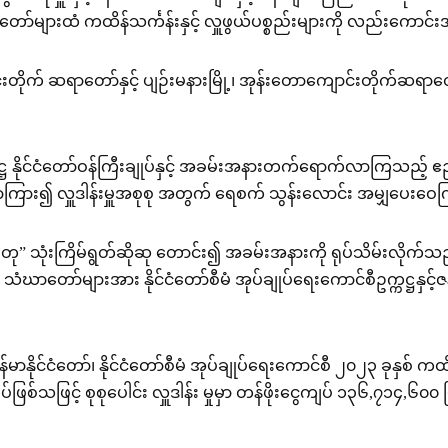
်များထံ ကထိန်သင်္ကန်းနှင့် လှူဖွယ်ပစ္စည်းများကို လည်းကော
်းတိုက် ဆရာတော်နှင့် ပျဉ်းမနားမြို့၊ အုန်းတောကျောင်းတိုက်ဆ
ဥက္ကဋ္ဌ နိုင်ငံတော်ဝန်ကြီးချုပ်နှင့် အခမ်းအနားတက်ရောက်လာကြသည့်
ကြား၍ လှူဒါန်းမှူအစုစု အတွက် ရေစက် သွန်းလောင်း အမျှပေးဝ
္ဌတု” သုံးကြိမ်ရွတ်ဆိုဆု တောင်း၍ အခမ်းအနားကို ရုပ်သိမ်းလိုက
ဃာတော်များအား နိုင်ငံတော်စီမံ အုပ်ချုပ်ရေးကောင်စီဥက္ကဋ္ဌနှင့
ိုင်ငံတော်၊ နိုင်ငံတော်စီမံ အုပ်ချုပ်ရေးကောင်စီ ၂၀၂၃ ခုနှစ် က
ဖြစ်သဖြင့် စုစုပေါင်း လှူဒါန်း မှုမှာ တန်ဖိုးငွေကျပ် ၁၃၆,၇၁၄,၆