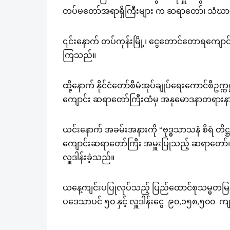
တပ်မတော်အရာရှိကြီးများ က ဆရာတော်၊ သံဃာတော
၎င်းနောက် တပ်ကုန်းမြို့၊ ငွေတောင်တောရကျောင
ကြသည်။
ထို့နောက် နိုင်ငံတော်စီမံအုပ်ချုပ်ရေးကောင်စီ
ကျောင်း ဆရာတော်ကြီးထံမှ အနုမောဒနာတရားနာ
ယင်းနောက် အခမ်းအနားကို “ဗုဒ္ဓသာသနံ စိရံ တိဋ
ကျောင်းဆရာတော်ကြီး အမှူးပြုသည့် ဆရာတော်၊ သံ
လှူဒါန်းခဲ့သည်။
ယနေ့ကျင်းပပြုလုပ်သည့် ပြည်ထောင်စုသမ္မတမြန်မာန
ပဒေသာပင် ၅၀ နှင့် လှူဒါန်းငွေ ၉၀,၁၅၈,၅၀၀ ကျပ်