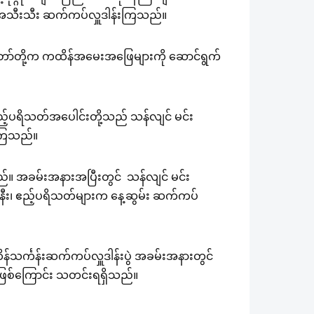
င်းအသီးသီး ဆက်ကပ်လှူဒါန်းကြသည်။
ရာတော်တို့က ကထိန်အမေးအဖြေများကို ဆောင်ရွက်
 ဧည့်ပရိသတ်အပေါင်းတို့သည် သန်လျင် မင်း
ေကြသည်။
်သည်။ အခမ်းအနားအပြီးတွင် သန်လျင် မင်း
်ဇနီး၊ ဧည့်ပရိသတ်များက နေ့ဆွမ်း ဆက်ကပ်
ထိန်သင်္ကန်းဆက်ကပ်လှူဒါန်းပွဲ အခမ်းအနားတွင်
၀၀ ဖြစ်ကြောင်း သတင်းရရှိသည်။