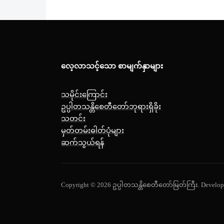
လေ့လာသင့်သော စာမျက်နှာများ
သမိုင်းကြောင်း
ဥပ္ပါတသန္တိစေတီတော်ဘုရားရှိခိုး
သတင်း
မှတ်တမ်းဓါတ်ပုံများ
ဆက်သွယ်ရန်
Copyright © 2026 ဥပ္ပါတသန္တိစေတီတော်မြတ်ကြီး.
Develop