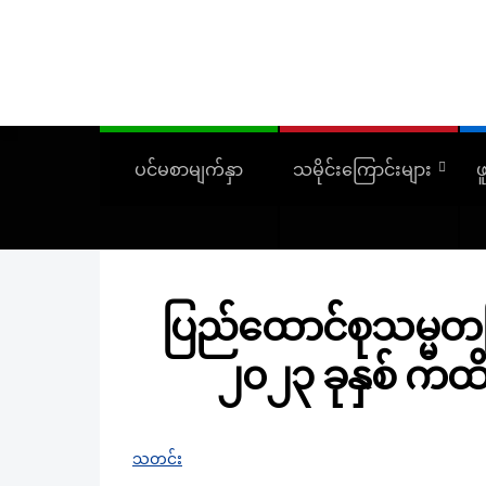
ပင်မစာမျက်နှာ
သမိုင်းကြောင်းများ
ဖ
ပြည်‌ထောင်စုသမ္မတမြန
၂၀၂၃ ခုနှစ် ကထိ
သတင်း