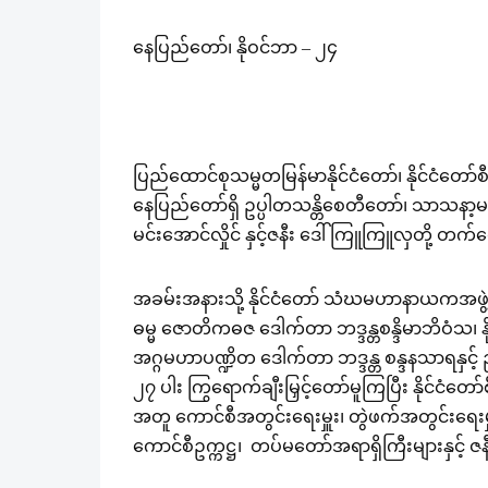
နေပြည်တော်၊ နိုဝင်ဘာ – ၂၄
ပြည်ထောင်စုသမ္မတမြန်မာနိုင်ငံတော်၊ နိုင်ငံတော်
နေပြည်တော်ရှိ ဥပ္ပါတသန္တိစေတီတော်၊ သာသနာ့မဟာဗိမ
မင်းအောင်လှိုင် နှင့်ဇနီး ဒေါ်ကြူကြူလှတို့ တက
အခမ်းအနားသို့ နိုင်ငံတော် သံဃမဟာနာယကအဖွဲ
ဓမ္မ ဇောတိကဓဇ ဒေါက်တာ ဘဒ္ဒန္တစန္ဒိမာဘိဝံသ၊
အဂ္ဂမဟာပဏ္ဍိတ ဒေါက်တာ ဘဒ္ဒန္တ စန္ဒနသာရနှင
၂၇ ပါး ကြွရောက်ချီးမြှင့်တော်မူကြပြီး နိုင်ငံတော်စီ
အတူ ကောင်စီအတွင်းရေးမှူး၊ တွဲဖက်အတွင်းရေးမှူးန
ကောင်စီဥက္ကဋ္ဌ၊ တပ်မတော်အရာရှိကြီးများနှင့် ဇန