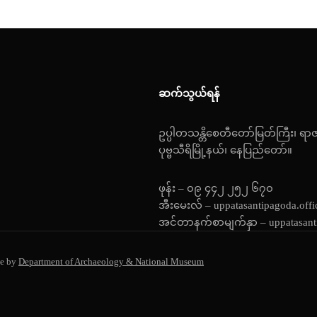
ဆက်သွယ်ရန်
ဥပ္ပါတသန္တိစေတီတော်မြတ်ကြီး၊ ရာ
ပုဗ္ဗသီရိမြို့နယ်၊ နေပြည်တော်။
ဖုန်း – ၀၉ ၄၄၂ ၂၅၂ ၆၇၀
အီးမေးလ် – uppatasantipagoda.off
အင်တာနက်စာမျက်နှာ – uppatasant
e by
Department of Archaeology & National Museum