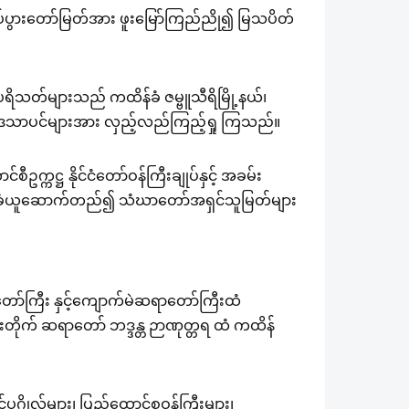
္ဓရုပ်ပွားတော်မြတ်အား ဖူးမြော်ကြည်ညို၍ မြသပိတ်
့်ပရိသတ်များသည် ကထိန်ခံ ဇမ္ဗူသီရိမြို့နယ်၊
့် ပဒေသာပင်များအား လှည့်လည်ကြည့်ရှု ကြသည်။
ဥက္ကဋ္ဌ နိုင်ငံတော်ဝန်ကြီးချုပ်နှင့် အခမ်း
လခံယူဆောက်တည်၍ သံဃာတော်အရှင်သူမြတ်များ
ဆရာတော်ကြီး နှင့်ကျောက်မဲဆရာတော်ကြီးထံ
င်းတိုက် ဆရာတော် ဘဒ္ဒန္တ ဉာဏုတ္တရ ထံ ကထိန်
ုဂ္ဂိုလ်များ၊ ပြည်ထောင်စုဝန်ကြီးများ၊