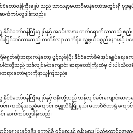
္ဌ နိုင်ငံတော်ဝန်ကြီးချုပ် သည် သာသနာ့မဟာဗိမာန်တော်အတွင်းရှိ ဗုဒ
့ကို ဆက်ကပ်လှူဒါန်းသည်။
က္ကဋ္ဌ နိုင်ငံတော်ဝန်ကြီးချုပ်နှင့် အခမ်းအနား တက်ရောက်လာသည့် ဧည
းကျင်းပြင်ဆင်ထားသည့် ကထိန်လျာ သင်္ကန်း၊ လှူဖွယ်ပစ္စည်းများနှင
ဆိုဘုရားကန်တော့ ဖွင့်လှစ်ပြီး နိုင်ငံတော်စီမံအုပ်ချုပ်ရေးကောင်စီ
်းတို့သည် သန်လျင်မင်းကျောင်း ဆရာတော်ကြီးထံမှ ငါးပါးသီ
ိတ်တရားတော်များကိုနာယူကြသည်။
္ကဋ္ဌ နိုင်ငံတော်ဝန်ကြီးချုပ်နှင့် ဇနီးတို့သည် သန်လျင်မင်းကျောင်း
ောင်း၊ ကထိန်အလှူခံကျောင်း ဇမ္ဗူသီရိမြို့နယ်၊ မဟာဝိဇိတာရုံ ကျော
ကောင်း ဆက်ကပ်လှူဒါန်းသည်။
ေးမှူးနှင့်ဇနီး၊ ကောင်စီ ဝင်များနှင့် ဇနီးများ၊ ပြည်ထောင်စုအဆင့်ပ