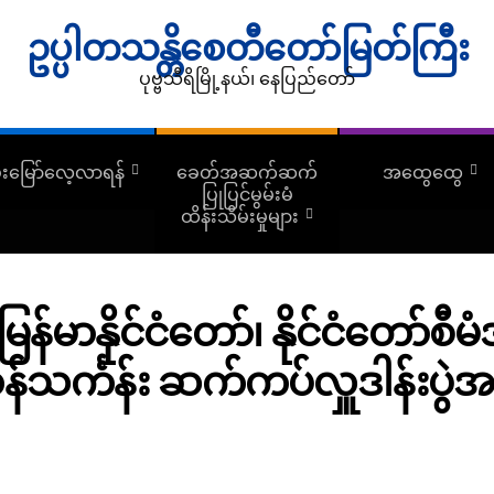
ဥပ္ပါတသန္တိစေတီတော်မြတ်ကြီး
ပုဗ္ဗသီရိမြို့နယ်၊ နေပြည်တော်
ူးမြော်လေ့လာရန်
ခေတ်အဆက်ဆက်
အထွေထွေ
ပြုပြင်မွမ်းမံ
ထိန်းသိမ်းမှုများ
်မာနိုင်ငံတော်၊ နိုင်ငံတော်စီ
န်သင်္ကန်း ဆက်ကပ်လှူဒါန်းပွ