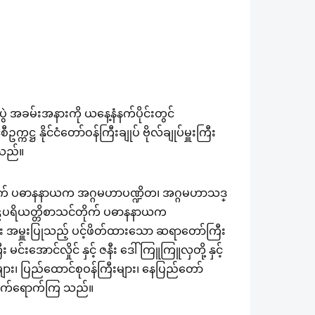
ပွဲ အခမ်းအနားကို ယနေ့နံနက်ပိုင်းတွင်
္ဌ နိုင်ငံတော်ဝန်ကြီးချုပ် ဗိုလ်ချုပ်မှူးကြီး
းသည်။
်တိုက် ပဓာနနာယက အဂ္ဂမဟာပဏ္ဍိတ၊ အဂ္ဂမဟာသဒ္
ိုဠ်ပရိယတ္တိစာသင်တိုက် ပဓာနနာယက
ား အမှူးပြုသည့် ပင့်ဖိတ်ထားသော ဆရာတော်ကြီး
း မင်းအောင်လှိုင် နှင့် ဇနီး ဒေါ်ကြူကြူလှတို့ နှင့်
လ်များ၊ ပြည်ထောင်စုဝန်ကြီးများ၊ နေပြည်တော်
ျား တက်ရောက်ကြ သည်။