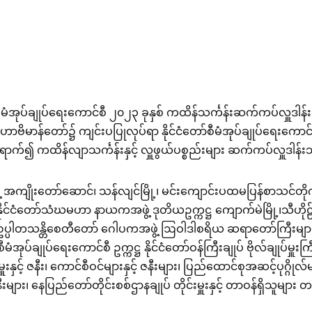
စီမံအုပ်ချုပ်ရေးကောင်စီ ၂၀၂၃ ခုနှစ် ကထိန်သင်္ကန်းဆက်ကပ်လှူဒါန်း
ာန်တော်၌ ကျင်းပပြုလုပ်ရာ နိုင်ငံတော်စီမံအုပ်ချုပ်ရေးကောင်စီဥက္ကဋ
်ရောက်၍ ကထိန်လျာသင်္ကန်းနှင့် လှူဖွယ်ပစ္စည်းများ ဆက်ကပ်လှူဒါန်
့ အကျိုးတော်ဆောင်၊ သန်လျင်မြို့၊ မင်းကျောင်းပထမပြန်စာသင
 နိုင်ငံတော်သံဃမဟာ နာယကအဖွဲ့ ဒုတိယဥက္ကဋ္ဌ ကျောက်မဲမြို့၊သီဟ
့် ဥပ္ပါတသန္တိစေတီတော် ဂေါပကအဖွဲ့ ဩဝါဒါစရိယ ဆရာတော်ကြီးမျ
မံအုပ်ချုပ်ရေးကောင်စီ ဥက္ကဋ္ဌ နိုင်ငံတော်ဝန်ကြီးချုပ် ဗိုလ်ချုပ်မှူးကြီ
ှင့် ဇနီး၊ ကောင်စီဝင်များနှင့် ဇနီးများ၊ ပြည်ထောင်စုအဆင့်ပုဂ္ဂို
ီးများ၊ နေပြည်တော်တိုင်းစစ်ဌာနချုပ် တိုင်းမှူးနှင့် တာဝန်ရှိသူမ