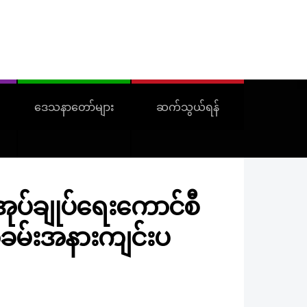
ဒေသနာတော်များ
ဆက်သွယ်ရန်
မံအုပ်ချုပ်ရေးကောင်စီ
ဲအခမ်းအနားကျင်းပ