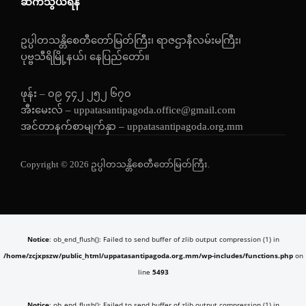
ဆက်သွယ်ရန်
ဥပ္ပါတသန္တိစေတီတော်မြတ်ကြီး၊ ရာဇဌာနီလမ်းမကြီး၊
ပုဗ္ဗသီရိမြို့နယ်၊ နေပြည်တော်။
ဖုန်း – ၀၉ ၄၄၂ ၂၅၂ ၆၇၀
အီးမေးလ် – uppatasantipagoda.office@gmail.com
အင်တာနက်စာမျက်နှာ – uppatasantipagoda.org.mm
Copyright © 2026 ဥပ္ပါတသန္တိစေတီတော်မြတ်ကြီး.
Notice
: ob_end_flush(): Failed to send buffer of zlib output compression (1) in
/home/zcjxpszw/public_html/uppatasantipagoda.org.mm/wp-includes/functions.php
on
line
5493
Notice
: ob_end_flush(): Failed to send buffer of zlib output compression (1) in