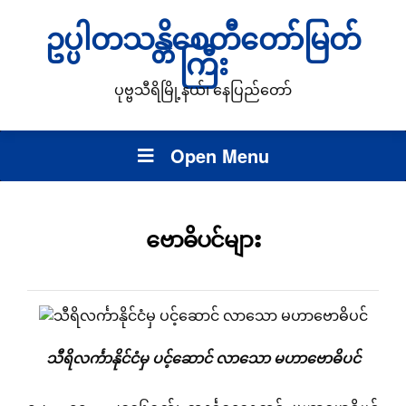
ဥပ္ပါတသန္တိစေတီတော်မြတ်
ကြီး
ပုဗ္ဗသီရိမြို့နယ်၊ နေပြည်တော်
Open Menu
ဗောဓိပင်များ
သီရိလင်္ကာနိုင်ငံမှ ပင့်ဆောင် လာသော မဟာဗောဓိပင်