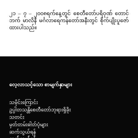
၂၁ – ၇ – ၂၀၀၈ရက်နေ့တွင် စေတီတော်ပရိဝုဏ် တောင်
ဘက် မာလိနီ မင်္ဂလာရေကန်တော်အနီးတွင် စိုက်ပျိုးပူဇော်
ထားပါသည်။
လေ့လာသင့်သော စာမျက်နှာများ
သမိုင်းကြောင်း
ဥပ္ပါတသန္တိစေတီတော်ဘုရားရှိခိုး
သတင်း
မှတ်တမ်းဓါတ်ပုံများ
ဆက်သွယ်ရန်