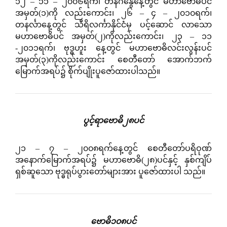
၁၂ – ၁၁ – ၂၀၀၆ရက်၊ တနင်္ဂနွေနေ့တွင် မဟာဗောဓိပင်
အမှတ်(၁)ကို လည်းကောင်း၊ ၂၆ – ၄ – ၂၀၁၀ရက်၊
တနင်္လာနေ့တွင် သီရိလင်္ကာနိုင်ငံမှ ပင့်ဆောင် လာသော
မဟာဗောဓိပင် အမှတ်(၂)ကိုလည်းကောင်း၊ ၂၃ – ၁၁
-၂၀၁၁ရက်၊ ဗုဒ္ဓဟူး နေ့တွင် မဟာဗောဓိလင်းလွန်းပင်
အမှတ်(၃)ကိုလည်းကောင်း စေတီတော် အောက်ဘက်
မြောက်အရပ်၌ စိုက်ပျိုးပူဇော်ထားပါသည်။
ပွင့်ရာဗောဓိ၂၈ပင်
၂၁ – ၇ – ၂၀၀၈ရက်နေ့တွင် စေတီတော်ပရိဝုဏ်
အနောက်မြောက်အရပ်၌ မဟာဗောဓိ(၂၈)ပင်နှင့် နှစ်ကျိပ်
ရှစ်ဆူသော ဗုဒ္ဓရုပ်ပွားတော်များအား ပူဇော်ထားပါ သည်။
ဗောဓိ၁၀၈ပင်