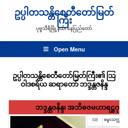
ဥပ္ပါတသန္တိစေတီတော်မြတ်
ကြီး
ပုဗ္ဗသီရိမြို့နယ်၊ နေပြည်တော်
Open Menu
ဥပ္ပါတသန္တိစေတီတော်မြတ်ကြီး၏ သြ
ဝါဒစရိယ ဆရာတော် ဘဒ္ဒန္တဇနိန္ဒ
ဘဒ္ဒန္တဇနိန္ဒ၊ အဘိဓဇမဟာရဋ္ဌဂုရု
(၁)
မွေးသက္ကရာဇ