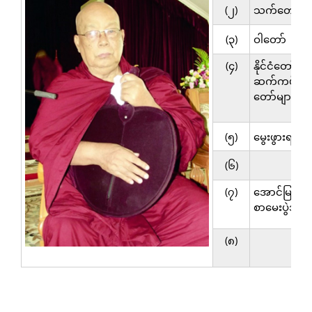
(၂)
သက်တော်
(၃)
ဝါတော်
(၄)
နိုင်ငံတော်အစိ
ဆက်ကပ်သောဘ
တော်များ
(၅)
မွေးဖွားရာဇာ
(၆)
(၇)
အောင်မြင်
စာမေးပွဲအဆင
(၈)