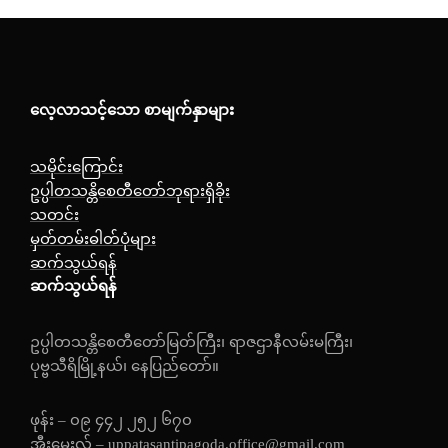
လေ့လာသင့်သော စာမျက်နှာများ
သမိုင်းကြောင်း
ဥပ္ပါတသန္တိစေတီတော်ဘုရားရှိခိုး
သတင်း
မှတ်တမ်းဓါတ်ပုံများ
ဆက်သွယ်ရန်
ဆက်သွယ်ရန်
ဥပ္ပါတသန္တိစေတီတော်မြတ်ကြီး၊ ရာဇဌာနီလမ်းမကြီး၊
ပုဗ္ဗသီရိမြို့နယ်၊ နေပြည်တော်။
ဖုန်း – ၀၉ ၄၄၂ ၂၅၂ ၆၇၀
အီးမေးလ် – uppatasantipagoda.office@gmail.com