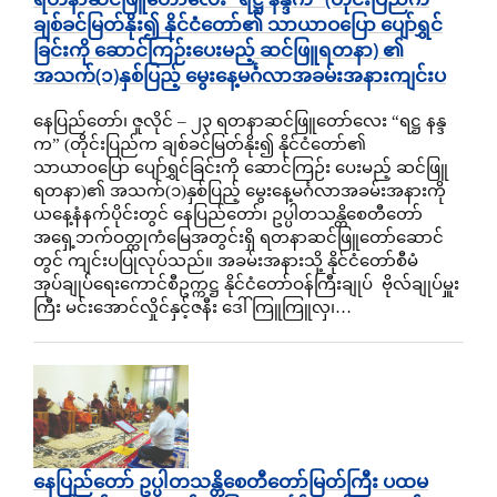
ချစ်ခင်မြတ်နိုး၍ နိုင်ငံတော်၏ သာယာဝပြော ပျော်ရွှင်
ခြင်းကို ဆောင်ကြဉ်းပေးမည့် ဆင်ဖြူရတနာ) ၏
အသက်(၁)နှစ်ပြည့် မွေးနေ့မင်္ဂလာအခမ်းအနားကျင်းပ
နေပြည်တော်၊ ဇူလိုင် – ၂၃ ရတနာဆင်ဖြူတော်လေး “ရဋ္ဌ နန္ဒ
က” (တိုင်းပြည်က ချစ်ခင်မြတ်နိုး၍ နိုင်ငံတော်၏
သာယာဝပြော ပျော်ရွှင်ခြင်းကို ဆောင်ကြဉ်း ပေးမည့် ဆင်ဖြူ
ရတနာ)၏ အသက်(၁)နှစ်ပြည့် မွေးနေ့မင်္ဂလာအခမ်းအနားကို
ယနေ့နံနက်ပိုင်းတွင် နေပြည်တော်၊ ဥပ္ပါတသန္တိစေတီတော်
အရှေ့ဘက်ဝတ္ထုကံမြေအတွင်းရှိ ရတနာဆင်ဖြူတော်ဆောင်
တွင် ကျင်းပပြုလုပ်သည်။ အခမ်းအနားသို့ နိုင်ငံတော်စီမံ
အုပ်ချုပ်ရေးကောင်စီဥက္ကဋ္ဌ နိုင်ငံတော်ဝန်ကြီးချုပ် ဗိုလ်ချုပ်မှူး
ကြီး မင်းအောင်လှိုင်နှင့်ဇနီး ဒေါ်ကြူကြူလှ၊…
နေပြည်တော် ဥပ္ပါတသန္တိစေတီတော်မြတ်ကြီး ပထမ