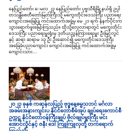
နေပြည်တော်၊ ေမလ ၂၃ နေပြည်တော်၊ ပုဗ္ဗသီရိမြို့နယ်ရှိ ဥပ္ပါ
တသန္တိစေတီတော်မြတ်ကြီးသို့ မကွေးတိုင်းဒေသကြီး ပညာရေး
ကျောင်းအခြေပြု ကင်းထောက်အဖွဲ့မှ မေ ၂၁ ရက် နံနက်ပိုင်းက
သွားရောက်ဖူးမြော်ကြသည်။ ထိုသို့လေ့လာရာတွင် မကွေးတိုင်း
ဒေသကြီး ပညာရေးမှူးရုံးမှ ဒုတိယညွှန်ကြားရေးမှူး ဦးမြင့်လွင်
နှင့် ဆရာ ဆရာမ ၁၃ ဦး ဦးဆောင်၍ မကွေးတိုင်းဒေသကြီး
အခြေခံပညာ​ကျောင်း ကျောင်းအခြေပြု ကင်းထောက်အဖွဲ့မှ
ကျောင်းသား…
၂၀၂၃ ခုနှစ် ကဆုန်လပြည့် ဗုဒ္ဓနေ့ဓမ္မသဘင် မင်္ဂလာ
အခမ်းအနားကျင်းပ နိုင်ငံတော်စီမံအုပ် ချုပ်ရေးကောင်စီ
ဥက္ကဋ္ဌ နိုင်ငံတော်ဝန်ကြီးချုပ် ဗိုလ်ချုပ်မှူးကြီး မင်း
အောင်လှိုင်နှင့် ဇနီး ဒေါ်ကြူကြူလှတို့ တက်ရောက်
ကြည်ညို