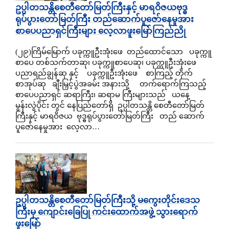
ဥပ္ပါတသန္တိစေတီတော်မြတ်ကြီးနှင့် မာရဝိဇယဗုဒ္ဓ
ရုပ်ပွားတော်မြတ်ကြီး တည်ဆောက်ပူဇော်နေမှုအား
စာပေပညာရှင်ကြီးများ လေ့လာဖူးမြော်ကြည်ညို
(၂၉)ကြိမ်မြောက် ပခုက္ကူဦးအုံးဖေ တည်ထောင်သော ပခုက္ကူ
စာပေ တစ်သက်တာဆု၊ ပခုက္ကူစာပေဆု၊ ပခုက္ကူဦးအုံးဖေ
ပညာရည်ချွန်ဆု နှင့် ပခုက္ကူဦးအုံးဖေ စာကြည့် တိုက်
စာအုပ်ဆု ချီးမြှင့်ပွဲအခမ်း အနားသို့ တက်ရောက်ကြသည့်
စာပေပညာရှင် ဆရာကြီး၊ ဆရာမ ကြီးများသည် ယနေ့
မွန်းလွဲပိုင်း တွင် နေပြည်တော်ရှိ ဥပ္ပါတသန္တိ စေတီတော်မြတ်
ကြီးနှင့် မာရဝိဇယ ဗုဒ္ဓရုပ်ပွားတော်မြတ်ကြီး တည် ဆောက်
ပူဇော်နေမှုအား လေ့လာ…
ဥပ္ပါတသန္တိစေတီတော်မြတ်ကြီးသို့ မကွေးတိုင်းဒေသ
ကြီးမှ ကျောင်း​ခြေပြု ကင်းထောက်အဖွဲ့ သွားရောက်
ဖူးမြော်