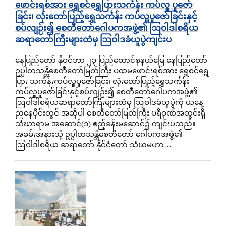
ဖောင်းရစ်အား ရွှေစင်ရွှေပြားသင်္ကန်း ကပ်လှူ ပူဇော်
ခြင်း၊ လုံးတော်ပြည့်ရွှေသင်္ကန်း ကပ်လှူပူဇော်ခြင်းနှင့်
စပ်လျဉ်း၍ စေတီတော်‌ဂေါပကအဖွဲ့၏ ဩဝါဒါစရိယ
ဆရာတော်ကြီးများထံမှ ဩဝါဒခံယူပွဲကျင်းပ
နေပြည်တော် နိုဝင်ဘာ ၂၃ ပြည်ထောင်စုနယ်မြေ နေပြည်တော်
ဥပ္ပါတသန္တိစေတီတော်မြတ်ကြီး ပထမဖောင်းရစ်အား ရွှေစင်ရွှေ
ပြား သင်္ကန်းကပ်လှူပူဇော်ခြင်း၊ လုံးတော်ပြည့်ရွှေသင်္ကန်း
ကပ်လှူပူဇော်ခြင်းနှင့်စပ်လျဉ်း၍ စေတီတော်‌ဂေါပကအဖွဲ့၏
ဩဝါဒါစရိယဆရာတော်ကြီးများထံမှ ဩဝါဒခံယူပွဲကို ယနေ့
ညနေပိုင်းတွင် အဆိုပါ စေတီတော်မြတ်ကြီး ပရိဝုဏ်အတွင်းရှိ
သံဃာရာမ အဆောင်(၁) ဧည့်ခန်းမဆောင်၌ ကျင်းပသည်။
အခမ်းအနားသို့ ဥပ္ပါတသန္တိစေတီတော်‌ ဂေါပကအဖွဲ့၏
ဩဝါဒါစရိယ ဆရာတော် နိုင်ငံတော် သံဃမဟာ…