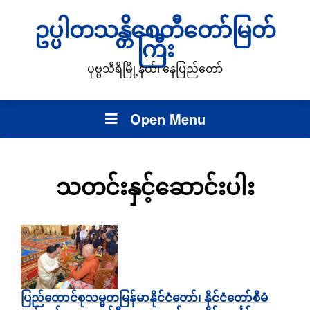
ဥပ္ပါတသန္တိစေတီတော်မြတ်
ကြီး
ပုဗ္ဗသီရိမြို့နယ်၊ နေပြည်တော်
Open Menu
သတင်းနှင့်ဆောင်းပါး
ပြည်‌ထောင်စုသမ္မတမြန်မာနိုင်ငံတော်၊ နိုင်ငံတော်စီမံ