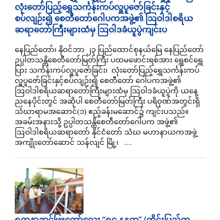
လုံးတော်ပြည့်ရွှေသင်္ကန်းကပ်လှူပူဇော်ခြင်းနှင့်
စပ်လျဉ်း၍ စေတီတော်ဂေါပကအဖွဲ့၏ ဩဝါဒါစရိယ
ဆရာတော်ကြီးများထံမှ ဩဝါဒခံယူပွဲကျင်းပ
နေပြည်တော်၊ နိုဝင်ဘာ ၂၃ ပြည်ထောင်စုနယ်မြေ နေပြည်တော်
ဥပ္ပါတသန္တိစေတီတော်မြတ်ကြီး ပထမဖောင်းရစ်အား ရွှေစင်ရွှေ
ပြား သင်္ကန်းကပ်လှူပူဇော်ခြင်း၊ လုံးတော်ပြည့်ရွှေသင်္ကန်းကပ်
လှူပူဇော်ခြင်းနှင့်စပ်လျဉ်း၍ စေတီတော် ဂေါပကအဖွဲ့၏
ဩဝါဒါစရိယဆရာတော်ကြီးများထံမှ ဩဝါဒခံယူပွဲကို ယနေ့
ညနေပိုင်းတွင် အဆိုပါ စေတီတော်မြတ်ကြီး ပရိဝုဏ်အတွင်းရှိ
သံဃာရာမအဆောင်(၁) ဧည့်ခန်းမဆောင်၌ ကျင်းပသည်။
အခမ်းအနားသို့ ဥပ္ပါတသန္တိစေတီတော်ဂေါပက အဖွဲ့၏
ဩဝါဒါစရိယဆရာတော် နိုင်ငံတော် သံဃ မဟာနာယကအဖွဲ့
အကျိုးတော်ဆောင် သန်လျင် မြို့၊ …
ရတနာဆင်ဖြူတော်လေး “ရဋ္ဌ နန္ဒက” (တိုင်းပြည်က