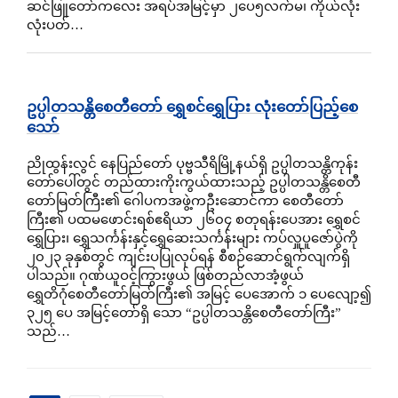
ဆင်ဖြူတော်ကလေး အရပ်အမြင့်မှာ ၂ပေ၅လက်မ၊ ကိုယ်လုံး
လုံးပတ်…
ဥပ္ပါတသန္တိစေတီတော် ရွှေစင်ရွှေပြား လုံးတော်ပြည့်စေ
သော်
ညိုထွန်းလွင် နေပြည်တော် ပုဗ္ဗသီရိမြို့နယ်ရှိ ဥပ္ပါတသန္တိကုန်း
တော်ပေါ်တွင် တည်ထားကိုးကွယ်ထားသည့် ဥပ္ပါတသန္တိစေတီ
တော်မြတ်ကြီး၏ ဂေါပကအဖွဲ့ကဦးဆောင်ကာ စေတီတော်
ကြီး၏ ပထမဖောင်းရစ်ဧရိယာ ၂၆၀၄ စတုရန်းပေအား ရွှေစင်
ရွှေပြား၊ ရွှေသင်္ကန်းနှင့်ရွှေဆေးသင်္ကန်းများ ကပ်လှူပူဇော်ပွဲကို
၂၀၂၃ ခုနှစ်တွင် ကျင်းပပြုလုပ်ရန် စီစဉ်ဆောင်ရွက်လျက်ရှိ
ပါသည်။ ဂုဏ်ယူဝင့်ကြွားဖွယ် ဖြစ်တည်လာအံ့ဖွယ်
ရွှေတိဂုံစေတီတော်မြတ်ကြီး၏ အမြင့် ပေအောက် ၁ ပေလျော့၍
၃၂၅ ပေ အမြင့်တော်ရှိ သော “ဥပ္ပါတသန္တိစေတီတော်ကြီး”
သည်…