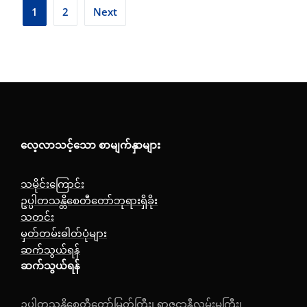
Posts
1
2
Next
pagination
လေ့လာသင့်သော စာမျက်နှာများ
သမိုင်းကြောင်း
ဥပ္ပါတသန္တိစေတီတော်ဘုရားရှိခိုး
သတင်း
မှတ်တမ်းဓါတ်ပုံများ
ဆက်သွယ်ရန်
ဆက်သွယ်ရန်
ဥပ္ပါတသန္တိစေတီတော်မြတ်ကြီး၊ ရာဇဌာနီလမ်းမကြီး၊