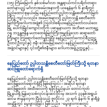
(၁၅) ကြိမ်မြောက် နှစ်သစ်မင်္ဂလာ အန္တရာယ်ကင်းပရိတ်တရား
တော်နာယူပွဲ မင်္ဂလာအခမ်းအနားကို ယနေ့နံနက် ၆ နာရီတွင်
ပြည်ထောင်စုနယ်မြေ နေပြည်တော်ဥပ္ပါတသန္တိစေတီတော်မြတ်
ကြီး၌ ကျင်းပသည်။ အခမ်းအနားသို့ ဥပ္ပါတသန္တိ စေတီတော်
မြတ်ကြီးဂေါပကအဖွဲ့၏ ဩဝါဒါစရိယနေပြည်တော်လယ်ဝေး
မြို့ ပေါက်မြိုင်ကျောင်းတိုက် ပဓာနနာယက အဘိဓဇ မဟာရဋ္ဌ
ဂုရု ဘဒ္ဒန္တဇနိန္ဒ မဟာထေရ်မြတ်ကြီးအမှူးပြုသော ဆရာတော်
ကြီးများ ကြွရောက်တော်မူကြပြီး နေပြည်တော်ကောင်စီဥက္ကဋ္ဌ
ဦးတင်ဦးလွင်နှင့် ဇနီး ဒေါ်မေမြင့်မောင်၊ နေပြည်တော်ကောင်စီ
အဖွဲ့ဝင်များနှင့် ၎င်းတို့၏ဇနီးများ၊ ဂေါပကအဖွဲ့ဥက္ကဋ္ဌနှင့်…
နေပြည်တော် ဥပ္ပါတသန္တိစေတီတော်မြတ်ကြီးသို့ ရတနာ
ဆင်ဖြူတော်ရောက်ရှိ
နေပြည်တော် ဥပ္ပါတသန္တိစေတီတော်မြတ်ကြီးသို့ ရတနာ
ဆင်ဖြူတော်ရောက်ရှိပြီ ဖြစ်ကြောင်း ၊ အဆိုပါ ရတနာ
ဆင်ဖြူတော် အထီးလေးကို ရခိုင်ပြည်နယ်၊ တောင်ကုတ်
မြို့နယ်ရှိ မြန်မာ့သစ်လုပ်ငန်းဆင်ဝိုင်းမှ အသက် ၃၃နှစ်အရွယ်
ဆင်မ ဇာနန်းလှက ပြီးခဲ့သည့် ဇူလိုင်လ ၂၃ ရက် နံနက် ၆ နာရီခွဲ
အချိန်တွင် မွေးဖွားခဲ့ခြင်း ဖြစ်သည်။ >မွေးဖွားကာစတွင်