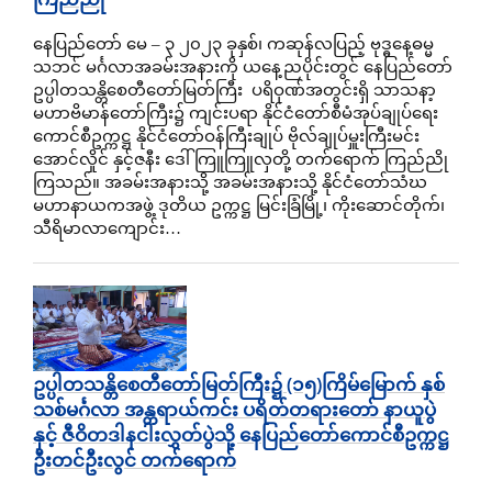
နေပြည်တော် မေ – ၃ ၂၀၂၃ ခုနှစ်၊ ကဆုန်လပြည့် ဗုဒ္ဓနေ့ဓမ္မ
သဘင် မင်္ဂလာအခမ်းအနားကို ယနေ့ညပိုင်းတွင် နေပြည်တော်
ဥပ္ပါတသန္တိစေတီတော်မြတ်ကြီး ပရိဝုဏ်အတွင်းရှိ သာသနာ့
မဟာဗိမာန်တော်ကြီး၌ ကျင်းပရာ နိုင်ငံတော်စီမံအုပ်ချုပ်ရေး
ကောင်စီဥက္ကဋ္ဌ နိုင်ငံတော်ဝန်ကြီးချုပ် ဗိုလ်ချုပ်မှူးကြီးမင်း
အောင်လှိုင် နှင့်ဇနီး ဒေါ်ကြူကြူလှတို့ တက်ရောက် ကြည်ညို
ကြသည်။ အခမ်းအနားသို့ အခမ်းအနားသို့ နိုင်ငံတော်သံဃ
မဟာနာယကအဖွဲ့ ဒုတိယ ဥက္ကဋ္ဌ မြင်းခြံမြို့၊ ကိုးဆောင်တိုက်၊
သီရိမာလာကျောင်း…
ဥပ္ပါတသန္တိစေတီတော်မြတ်ကြီး၌ (၁၅)ကြိမ်မြောက် နှစ်
သစ်မင်္ဂလာ အန္တရာယ်ကင်း ပရိတ်တရားတော် နာယူပွဲ
နှင့် ဇီဝိတဒါနငါးလွှတ်ပွဲသို့ နေပြည်တော်ကောင်စီဥက္ကဋ္ဌ
ဦးတင်ဦးလွင် တက်ရောက်