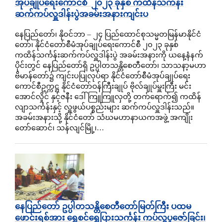
အုပ်ချုပ်ရေးကောင်စီ ၂၀၂၃ ခုနှစ် ကထိန်သင်္ကန်း
ဆက်ကပ်လှူဒါန်းပွဲအခမ်းအနားကျင်းပ
နေပြည်တော်၊ နိုဝင်ဘာ – ၂၄ ပြည်ထောင်စုသမ္မတမြန်မာနိုင်ငံ
တော်၊ နိုင်ငံတော်စီမံအုပ်ချုပ်ရေးကောင်စီ ၂၀၂၃ ခုနှစ်
ကထိန်သင်္ကန်းဆက်ကပ်လှူဒါန်းပွဲ အခမ်းအနားကို ယနေ့နံနက်
ပိုင်းတွင် နေပြည်တော်ရှိ ဥပ္ပါတသန္တိစေတီတော်၊ သာသနာ့မဟာ
ဗိမာန်တော်၌ ကျင်းပပြုလုပ်ရာ နိုင်ငံတော်စီမံအုပ်ချုပ်ရေး
ကောင်စီဥက္ကဋ္ဌ နိုင်ငံတော်ဝန်ကြီးချုပ် ဗိုလ်ချုပ်မှူးကြီး မင်း
အောင်လှိုင် နှင့်ဇနီး ဒေါ်ကြူကြူလှတို့ တက်ရောက်၍ ကထိန်
လျာသင်္ကန်းနှင့် လှူဖွယ်ပစ္စည်းများ ဆက်ကပ်လှူဒါန်းသည်။
အခမ်းအနားသို့ နိုင်ငံတော် သံဃမဟာနာယကအဖွဲ့ အကျိုး
တော်ဆောင်၊ သန်လျင်မြို့၊…
နေပြည်တော် ဥပ္ပါတသန္တိစေတီတော်မြတ်ကြီး ပထမ
ဖောင်းရစ်အား ရွှေစင်ရွှေပြားသင်္ကန်း ကပ်လှူပူဇော်ခြင်း၊