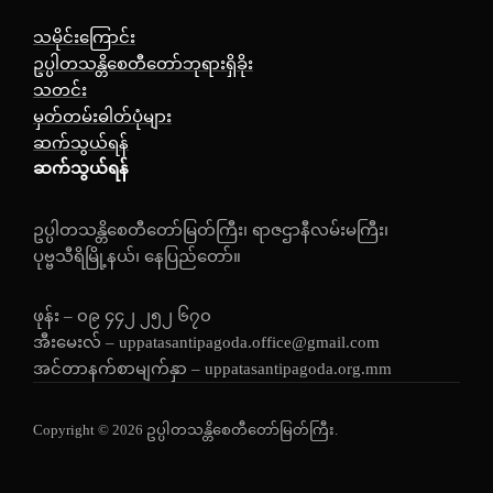
သမိုင်းကြောင်း
ဥပ္ပါတသန္တိစေတီတော်ဘုရားရှိခိုး
သတင်း
မှတ်တမ်းဓါတ်ပုံများ
ဆက်သွယ်ရန်
ဆက်သွယ်ရန်
ဥပ္ပါတသန္တိစေတီတော်မြတ်ကြီး၊ ရာဇဌာနီလမ်းမကြီး၊
ပုဗ္ဗသီရိမြို့နယ်၊ နေပြည်တော်။
ဖုန်း – ၀၉ ၄၄၂ ၂၅၂ ၆၇၀
အီးမေးလ် – uppatasantipagoda.office@gmail.com
အင်တာနက်စာမျက်နှာ – uppatasantipagoda.org.mm
Copyright © 2026 ဥပ္ပါတသန္တိစေတီတော်မြတ်ကြီး.