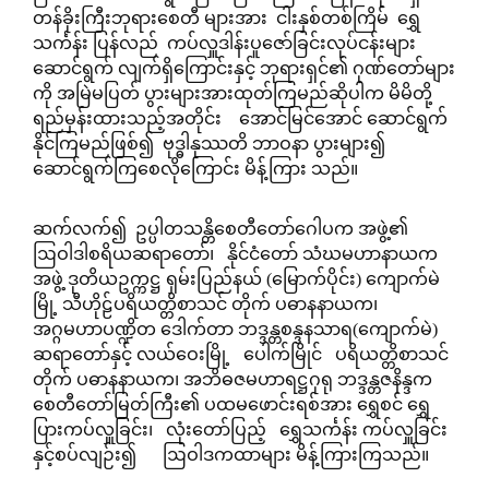
တန်ခိုးကြီးဘုရားစေတီ များအား ငါးနှစ်တစ်ကြိမ် ရွှေ
သင်္ကန်း ပြန်လည် ကပ်လှူဒါန်းပူဇော်ခြင်းလုပ်ငန်းများ
ဆောင်ရွက် လျက်ရှိကြောင်းနှင့် ဘုရားရှင်၏ ဂုဏ်တော်များ
ကို အမြဲမပြတ် ပွားများအားထုတ်ကြမည်ဆိုပါက မိမိတို့
ရည်မှန်းထားသည့်အတိုင်း အောင်မြင်အောင် ဆောင်ရွက်
နိုင်ကြမည်ဖြစ်၍ ဗုဒ္ဓါနုဿတိ ဘာဝနာ ပွားများ၍
ဆောင်ရွက်ကြစေလိုကြောင်း မိန့်ကြား သည်။
ဆက်လက်၍ ဥပ္ပါတသန္တိစေတီတော်ဂေါပက အဖွဲ့၏
ဩဝါဒါစရိယဆရာတော်၊ နိုင်ငံတော် သံဃမဟာနာယက
အဖွဲ့ ဒုတိယဥက္ကဋ္ဌ ရှမ်းပြည်နယ် (မြောက်ပိုင်း) ကျောက်မဲ
မြို့ သီဟိုဠ်ပရိယတ္တိစာသင် တိုက် ပဓာနနာယက၊
အဂ္ဂမဟာပဏ္ဍိတ ဒေါက်တာ ဘဒ္ဒန္တစန္ဒနသာရ(ကျောက်မဲ)
ဆရာတော်နှင့် လယ်ဝေးမြို့ ပေါက်မြိုင် ပရိယတ္တိစာသင်
တိုက် ပဓာနနာယက၊ အဘိဓဇမဟာရဋ္ဌဂုရု ဘဒ္ဒန္တဇနိန္ဒက
စေတီတော်မြတ်ကြီး၏ ပထမဖောင်းရစ်အား ရွှေစင် ရွှေ
ပြားကပ်လှူခြင်း၊ လုံးတော်ပြည့် ရွှေသင်္ကန်း ကပ်လှူခြင်း
နှင့်စပ်လျဉ်း၍ ဩဝါဒကထာများ မိန့်ကြားကြသည်။