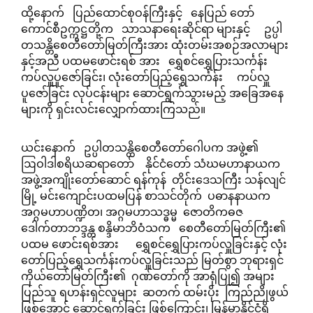
ထို့နောက် ပြည်ထောင်စုဝန်ကြီးနှင့် နေပြည် တော်
ကောင်စီဥက္ကဋ္ဌတို့က သာသနာရေးဆိုင်ရာ များနှင့် ဥပ္ပါ
တသန္တိစေတီတော်မြတ်ကြီးအား ထုံးတမ်းအစဉ်အလာများ
နှင့်အညီ ပထမဖောင်းရစ် အား ရွှေစင်ရွှေပြားသင်္ကန်း
ကပ်လှူပူဇော်ခြင်း၊ လုံးတော်ပြည့်ရွှေသင်္ကန်း ကပ်လှူ
ပူဇော်ခြင်း လုပ်ငန်းများ ဆောင်ရွက်သွားမည့် အခြေအနေ
များကို ရှင်းလင်းလျှောက်ထားကြသည်။
ယင်းနောက် ဥပ္ပါတသန္တိစေတီတော်ဂေါပက အဖွဲ့၏
ဩဝါဒါစရိယဆရာတော် နိုင်ငံတော် သံဃမဟာနာယက
အဖွဲ့အကျိုးတော်ဆောင် ရန်ကုန် တိုင်းဒေသကြီး သန်လျင်
မြို့ မင်းကျောင်းပထမပြန် စာသင်တိုက် ပဓာနနာယက
အဂ္ဂမဟာပဏ္ဍိတ၊ အဂ္ဂမဟာသဒ္ဓမ္မ ဇောတိကဓဇ
ဒေါက်တာဘဒ္ဒန္တ စန္ဒိမာဘိဝံသက စေတီတော်မြတ်ကြီး၏
ပထမ ဖောင်းရစ်အား ရွှေစင်ရွှေပြားကပ်လှူခြင်းနှင့် လုံး
တော်ပြည့်ရွှေသင်္ကန်းကပ်လှူခြင်းသည် မြတ်စွာ ဘုရားရှင်
ကိုယ်တော်မြတ်ကြီး၏ ဂုဏ်တော်ကို အာရုံပြု၍ အများ
ပြည်သူ ရဟန်းရှင်လူများ ဆတက် ထမ်းပိုး ကြည်ညိုဖွယ်
ဖြစ်အောင် ဆောင်ရွက်ခြင်း ဖြစ်ကြောင်း၊ မြန်မာနိုင်ငံရှိ