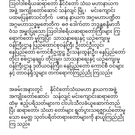
ဩဝါဒါစရိယဆရာတော် နိုင်ငံတော် သံဃ မဟာနာယက
အဖွဲ့ အကျိုးတော်ဆောင် သန်လျင် မြို့၊ မင်းကျောင်း
ပထမပြန်စာသင်တိုက် ပဓာန နာယက အဂ္ဂမဟာပဏ္ဍိတ
အဂ္ဂမဟာသဒ္ဓမ္မဇောတိက ဓဇ ဒေါက်တာ ဘဒ္ဒန္တစန္ဒိမာဘိ
ဝံသ အမှူးပြုသော ဩဝါဒါစရိယဆရာတော်ကြီးများ ကြွ
ရောက်တော် မူကြပြီး သာသနာရေးနှင့် ယဉ်ကျေးမှု
ဝန်ကြီးဌာန ပြည်ထောင်စုဝန်ကြီး ဦးတင်ဦးလွင်၊
နေပြည်တော် ကောင်စီဥက္ကဋ္ဌ ဦးသန်းထွန်းဦး၊ နေပြည်တော်
တိုင်း စစ်ဌာနချုပ် တိုင်းမှူး၊ သာသနာရေးနှင့် ယဉ်ကျေးမှု
ဝန်ကြီးဌာန ဒုတိယဝန်ကြီး၊ နေပြည်တော် ကောင်စီ ဝင်များ
နှင့် တာဝန်ရှိသူများ တက်ရောက်ကြည်ညို ကြသည်။
အခမ်းအနားတွင် နိုင်ငံတော်သံဃမဟာ နာယကအဖွဲ့
အကျိုးတော်ဆောင်၊ သန်လျင် မင်းကျောင်းဆရာတော်
ထံမှ ဧည့်ပရိသတ်များက ငါးပါးသီလခံယူဆောက်တည်
ပြီး ဆရာတော်၊ သံဃာ တော်များ ရွတ်ပွားသရဇ္ဈာယ်တော်မူ
သော မေတ္တ သုတ်ပရိတ်တရားတော်များကို နာယူကြည်ညို
ကြ သည်။