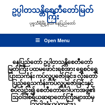
ဥပ္ပါတသန္တိစေတီတော်မြတ်
ကြီး
ပုဗ္ဗသီရိမြို့နယ်၊ နေပြည်တော်
Open Menu
နေပြည်တော် ဥပ္ပါတသန္တိစေတီတော်
မြတ်ကြီး ပထမဖောင်းရစ်အား ရွှေစင်ရွှေ
ပြားသင်္ကန်း ကပ်လှူပူဇော်ခြင်း၊ လုံးတော်
ပြည့်ရွှေသင်္ကန်းကပ်လှူပူဇော်ခြင်းနှင့်
စပ်လျဉ်း၍ စေတီတော်ဂေါပကအဖွဲ့၏
ဩဝါဒါစရိယဆရာတော်ကြီးများထံမှ
ဩဝါဒခံယူပွဲကျင်းပ