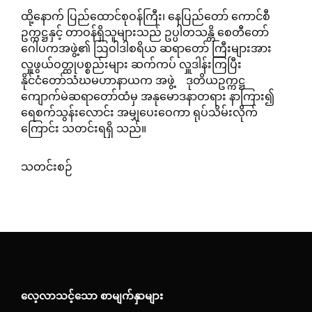
ထို့နောက် ပြည်ထောင်စုဝန်ကြီး၊ နေပြည်တော် ကောင်စီ
ဥက္ကဋ္ဌနှင့် တာဝန်ရှိသူများသည် ဥပ္ပါတသန္တိ စေတီတော်
ဂေါပကအဖွဲ့၏ ဩဝါဒါစရိယ ဆရာတော် ကြီးများအား
လှူဖွယ်ဝတ္ထုပစ္စည်းများ ဆက်ကပ် လှူဒါန်းကြပြီး
နိုင်ငံတော်သံဃမဟာနာယက အဖွဲ့ ဒုတိယဥက္ကဋ္ဌ
ကျောက်မဲဆရာတော်ထံမှ အနုမောဒနာတရား နာကြား၍
ရေစက်သွန်းလောင်း အမျှပေးဝေကာ ရုပ်သိမ်းလိုက်
ကြောင်း သတင်းရရှိ သည်။
သတင်းစဉ်
လေ့လာသင့်သော စာမျက်နှာများ