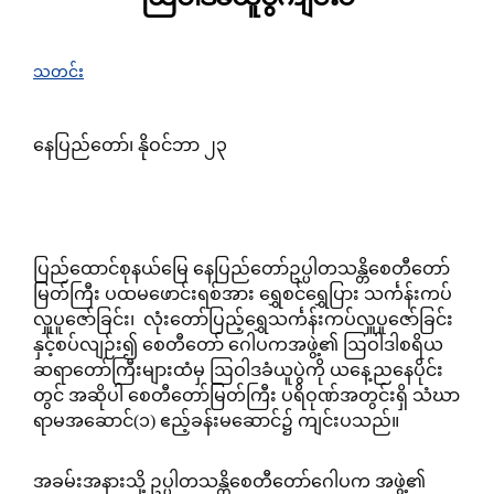
သတင်း
နေပြည်တော်၊ နိုဝင်ဘာ ၂၃
ပြည်ထောင်စုနယ်မြေ နေပြည်တော်ဥပ္ပါတသန္တိစေတီတော်
မြတ်ကြီး ပထမဖောင်းရစ်အား ရွှေစင်ရွှေပြား သင်္ကန်းကပ်
လှူပူဇော်ခြင်း၊ လုံးတော်ပြည့်ရွှေသင်္ကန်းကပ်လှူပူဇော်ခြင်း
နှင့်စပ်လျဉ်း၍ စေတီတော် ဂေါပကအဖွဲ့၏ ဩဝါဒါစရိယ
ဆရာတော်ကြီးများထံမှ ဩဝါဒခံယူပွဲကို ယနေ့ညနေပိုင်း
တွင် အဆိုပါ စေတီတော်မြတ်ကြီး ပရိဝုဏ်အတွင်းရှိ သံဃာ
ရာမအဆောင်(၁) ဧည့်ခန်းမဆောင်၌ ကျင်းပသည်။
အခမ်းအနားသို့ ဥပ္ပါတသန္တိစေတီတော်ဂေါပက အဖွဲ့၏