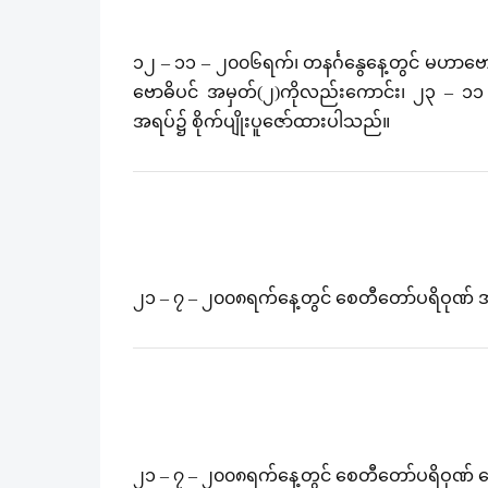
၁၂ – ၁၁ – ၂၀၀၆ရက်၊ တနင်္ဂနွေနေ့တွင် မဟာဗော
ဗောဓိပင် အမှတ်(၂)ကိုလည်းကောင်း၊ ၂၃ – ၁၁
အရပ်၌ စိုက်ပျိုးပူဇော်ထားပါသည်။
၂၁ – ၇ – ၂၀၀၈ရက်နေ့တွင် စေတီတော်ပရိဝုဏ် အန
၂၁ – ၇ – ၂၀၀၈ရက်နေ့တွင် စေတီတော်ပရိဝုဏ် တ