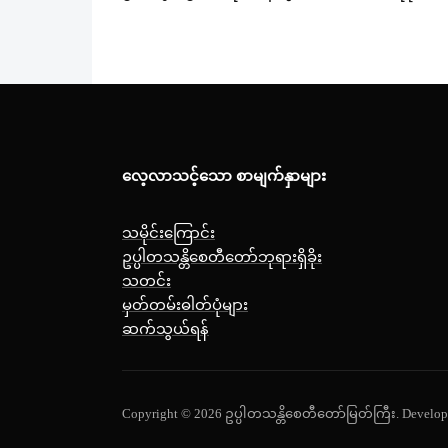
လေ့လာသင့်သော စာမျက်နှာများ
သမိုင်းကြောင်း
ဥပ္ပါတသန္တိစေတီတော်ဘုရားရှိခိုး
သတင်း
မှတ်တမ်းဓါတ်ပုံများ
ဆက်သွယ်ရန်
Copyright © 2026 ဥပ္ပါတသန္တိစေတီတော်မြတ်ကြီး.
Develop