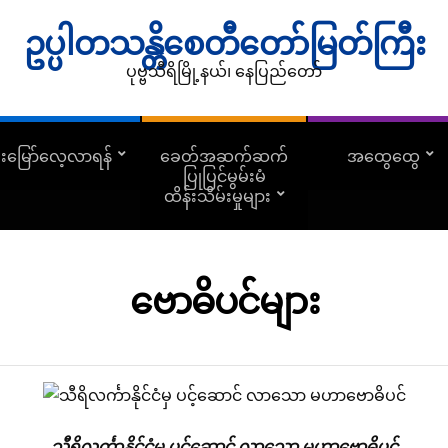
ဥပ္ပါတသန္တိစေတီတော်မြတ်ကြီး
ပုဗ္ဗသီရိမြို့နယ်၊ နေပြည်တော်
ူးမြော်လေ့လာရန်
ခေတ်အဆက်ဆက်
အထွေထွေ
ပြုပြင်မွမ်းမံ
ထိန်းသိမ်းမှုများ
ဗောဓိပင်များ
သီရိလင်္ကာနိုင်ငံမှ ပင့်ဆောင် လာသော မဟာဗောဓိပင်