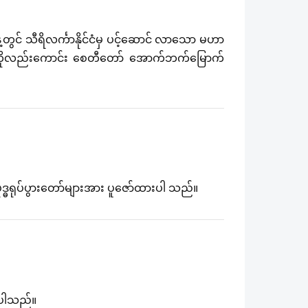
ွင် သီရိလင်္ကာနိုင်ငံမှ ပင့်ဆောင် လာသော မဟာ
(၃)ကိုလည်းကောင်း စေတီတော် အောက်ဘက်မြောက်
္ဓရုပ်ပွားတော်များအား ပူဇော်ထားပါ သည်။
းပါသည်။