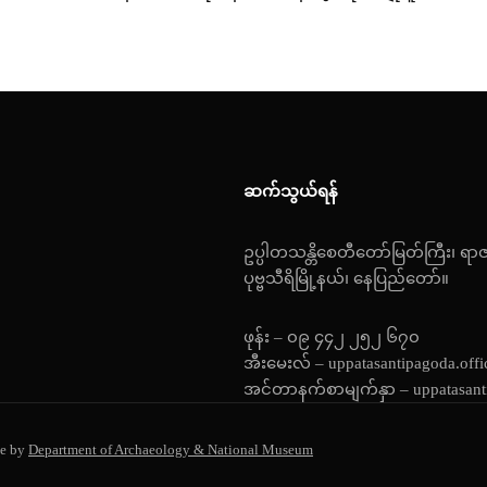
ဆက်သွယ်ရန်
ဥပ္ပါတသန္တိစေတီတော်မြတ်ကြီး၊ ရာ
ပုဗ္ဗသီရိမြို့နယ်၊ နေပြည်တော်။
ဖုန်း – ၀၉ ၄၄၂ ၂၅၂ ၆၇၀
အီးမေးလ် – uppatasantipagoda.off
အင်တာနက်စာမျက်နှာ – uppatasant
e by
Department of Archaeology & National Museum