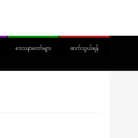
ဒေသနာတော်များ
ဆက်သွယ်ရန်