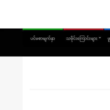
ပင်မစာမျက်နှာ
သမိုင်းကြောင်းများ
ဖ