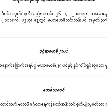
ဓိပင် အမှတ်(၁)ကို လည်းကောင်း၊ ၂၆ – ၄ – ၂၀၁၀ရက်၊ တနင်္လာနေ့တ
 -၂၀၁၁ရက်၊ ဗုဒ္ဓဟူး နေ့တွင် မဟာဗောဓိလင်းလွန်းပင် အမှတ်
ပွင့်ရာဗောဓိ၂၈ပင်
ောက်မြောက်အရပ်၌ မဟာဗောဓိ(၂၈)ပင်နှင့် နှစ်ကျိပ်ရှစ်ဆူသော ဗုဒ
ဗောဓိ၁၀၈ပင်
ောင်ဘက် မာလိနီ မင်္ဂလာရေကန်တော်အနီးတွင် စိုက်ပျိုးပူဇော်ထာ