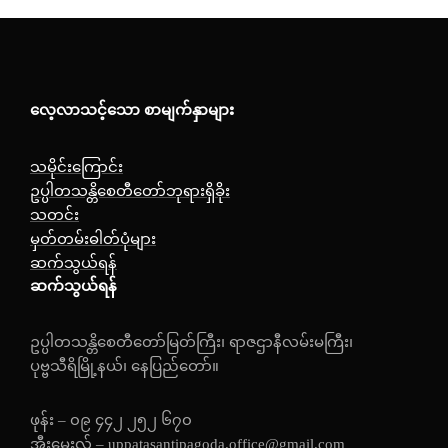
လေ့လာသင့်သော စာမျက်နှာများ
သမိုင်းကြောင်း
ဥပ္ပါတသန္တိစေတီတော်ဘုရားရှိခိုး
သတင်း
မှတ်တမ်းဓါတ်ပုံများ
ဆက်သွယ်ရန်
ဆက်သွယ်ရန်
ဥပ္ပါတသန္တိစေတီတော်မြတ်ကြီး၊ ရာဇဌာနီလမ်းမကြီး၊
ပုဗ္ဗသီရိမြို့နယ်၊ နေပြည်တော်။
ဖုန်း – ၀၉ ၄၄၂ ၂၅၂ ၆၇၀
အီးမေးလ် – uppatasantipagoda.office@gmail.com