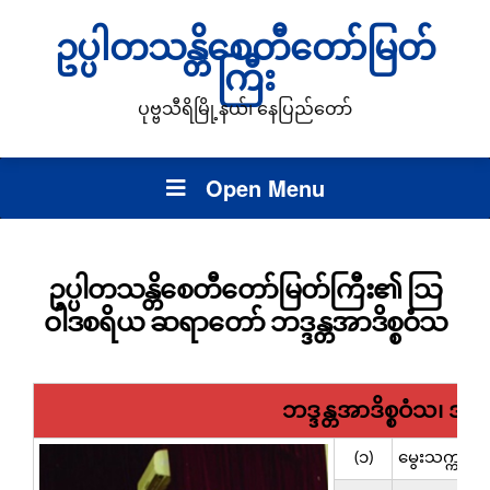
ဥပ္ပါတသန္တိစေတီတော်မြတ်
ကြီး
ပုဗ္ဗသီရိမြို့နယ်၊ နေပြည်တော်
Open Menu
ဥပ္ပါတသန္တိစေတီတော်မြတ်ကြီး၏ သြ
ဝါဒစရိယ ဆရာတော် ဘဒ္ဒန္တအာဒိစ္စဝံသ
ဘဒ္ဒန္တအာဒိစ္စဝံသ၊ အဘ
(၁)
မွေးသက္ကရာဇ