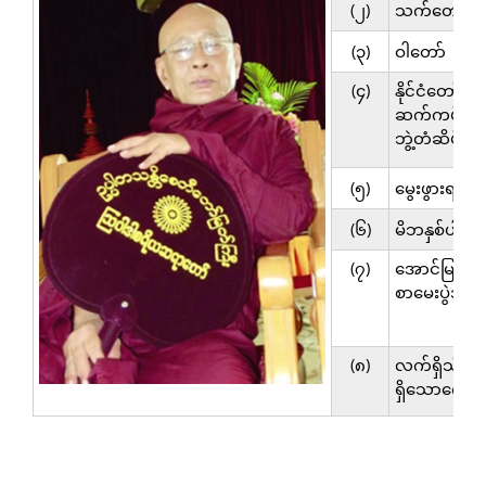
(၂)
သက်တော်
(၃)
ဝါတော်
(၄)
နိုင်ငံတော်အစိ
ဆက်ကပ်သေ
ဘွဲ့တံဆိပ်တေ
(၅)
မွေးဖွားရာဇာ
(၆)
မိဘနှစ်ပါး
(၇)
အောင်မြင်
စာမေးပွဲအဆင
(၈)
လက်ရှိသီတင
ရှိသောကျောင