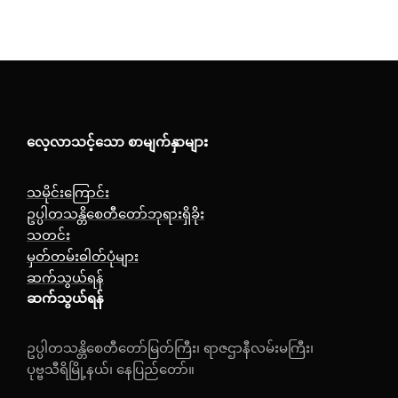
လေ့လာသင့်သော စာမျက်နှာများ
သမိုင်းကြောင်း
ဥပ္ပါတသန္တိစေတီတော်ဘုရားရှိခိုး
သတင်း
မှတ်တမ်းဓါတ်ပုံများ
ဆက်သွယ်ရန်
ဆက်သွယ်ရန်
ဥပ္ပါတသန္တိစေတီတော်မြတ်ကြီး၊ ရာဇဌာနီလမ်းမကြီး၊
ပုဗ္ဗသီရိမြို့နယ်၊ နေပြည်တော်။