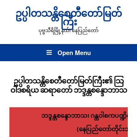
ဥပ္ပါတသန္တိစေတီတော်မြတ်
ကြီး
ပုဗ္ဗသီရိမြို့နယ်၊ နေပြည်တော်
Open Menu
ဥပ္ပါတသန္တိစေတီတော်မြတ်ကြီး၏ သြ
ဝါဒစရိယ ဆရာတော် ဘဒ္ဒန္တစန္ဒောဘာသ
ဘဒ္ဒန္တစန္ဒောဘာသ၊ ဂန္ထဝါစကပဏ္ဍိတ
(နေပြည်တော်တိုင်းသံဃ