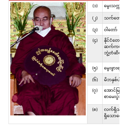
(၁)
မွေးသက္ကရာဇ
(၂)
သက်တော်
(၃)
ဝါတော်
(၄)
နိုင်ငံတော်အစိ
ဆက်ကပ်သေ
ဘွဲ့တံဆိပ်တေ
(၅)
မွေးဖွားရာဇာ
(၆)
မိဘနှစ်ပါး
(၇)
အောင်မြင်
စာမေးပွဲအဆင
(၈)
လက်ရှိသီတင
ရှိသောကျောင