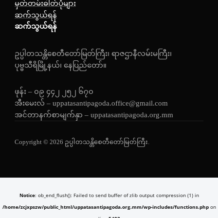
မှတ်တမ်းဓါတ်ပုံများ
ဆက်သွယ်ရန်
ဆက်သွယ်ရန်
ဥပ္ပါတသန္တိစေတီတော်မြတ်ကြီး၊ ရာဇဌာနီလမ်းမကြီး၊
ပုဗ္ဗသီရိမြို့နယ်၊ နေပြည်တော်။
ဖုန်း – ၀၉ ၄၄၂ ၂၅၂ ၆၇၀
အီးမေးလ် – uppatasantipagoda.office@gmail.com
အင်တာနက်စာမျက်နှာ – uppatasantipagoda.org.mm
Copyright © 2026 ဥပ္ပါတသန္တိစေတီတော်မြတ်ကြီး.
Notice
: ob_end_flush(): Failed to send buffer of zlib output compression (1) in
/home/zcjxpszw/public_html/uppatasantipagoda.org.mm/wp-includes/functions.php
on