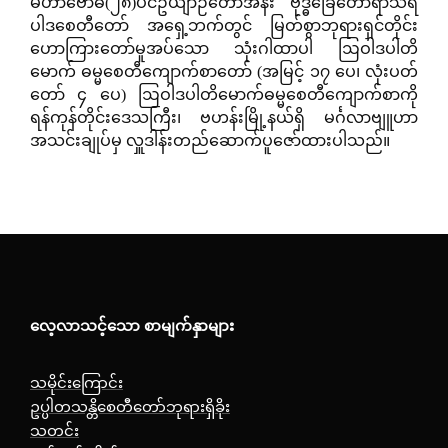
မဟာဗောဓိ(၂၈)ပင်ဥယျာဉ်တော်အနီး ဗုဒ္ဓခြေတော်ရာသိရီ
ပါဒစေတီတော် အရှေ့ဘက်တွင် မြတ်စွာဘုရားရှင်တိုင်း
ဟောကြားတော်မူအပ်သော သုံးဂါထာပါ ဩဝါဒပါတိ
မောက် ဓမ္မစေတီကျောက်စာတော် (အမြင့် ၁၇ ပေ၊ လုံးပတ်
တော် ၄ ပေ) ဩဝါဒပါတိမောက်ဓမ္မစေတီကျောက်စာကို
ရန်ကုန်တိုင်းဒေသကြီး၊ ဗဟန်းမြို့နယ်ရှိ မင်္ဂလာဗျူဟာ
အသင်းချုပ်မှ လှူဒါန်းတည်ဆောက်ပူဇော်ထားပါသည်။
လေ့လာသင့်သော စာမျက်နှာများ
သမိုင်းကြောင်း
ဥပ္ပါတသန္တိစေတီတော်ဘုရားရှိခိုး
သတင်း