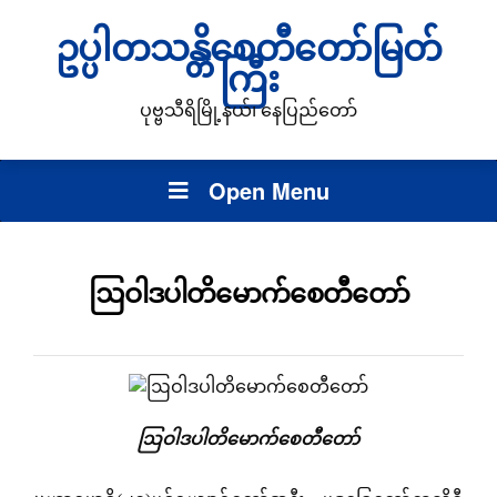
ဥပ္ပါတသန္တိစေတီတော်မြတ်
ကြီး
ပုဗ္ဗသီရိမြို့နယ်၊ နေပြည်တော်
Open Menu
ဩဝါဒပါတိမောက်စေတီတော်
ဩဝါဒပါတိမောက်စေတီတော်